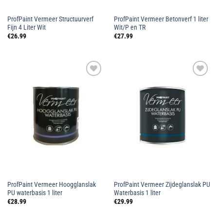
ProfPaint Vermeer Structuurverf
ProfPaint Vermeer Betonverf 1 liter
Fijn 4 Liter Wit
Wit/P en TR
€
26.99
€
27.99
Toevoegen
Toevoegen
aan
aan
wenslijst
wenslijst
ProfPaint Vermeer Hoogglanslak
ProfPaint Vermeer Zijdeglanslak PU
PU waterbasis 1 liter
Waterbasis 1 liter
€
28.99
€
29.99