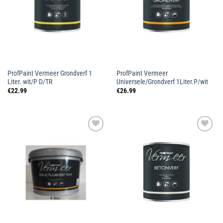
ProfPaint Vermeer Grondverf 1
ProfPaint Vermeer
Liter. wit/P D/TR
Universele/Grondverf 1Liter.P/wit
€
22.99
€
26.99
Toevoegen
Toevoegen
aan
aan
wenslijst
wenslijst