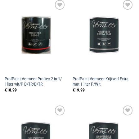
Toevoegen
Toevoegen
aan
aan
wenslijst
wenslijst
ProfPaint Vermeer Proftex 2-in-1/
ProfPaint Vermeer Krijtverf Extra
1liter wit/P D/TR/D/TR
mat 1 liter P/Wit
€
18.99
€
19.99
Toevoegen
Toevoegen
aan
aan
wenslijst
wenslijst