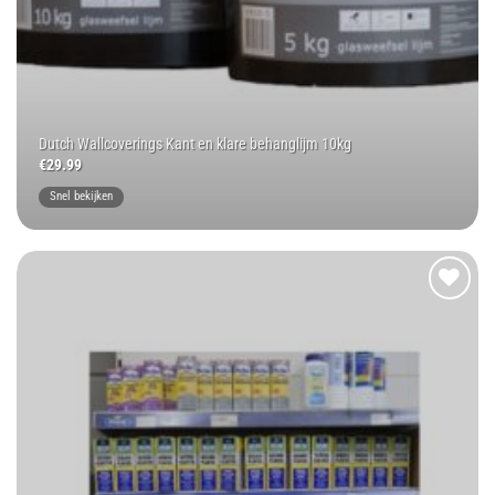
Dutch Wallcoverings Kant en klare behanglijm 10kg
€
29.99
Snel bekijken
Toevoegen
aan
wenslijst