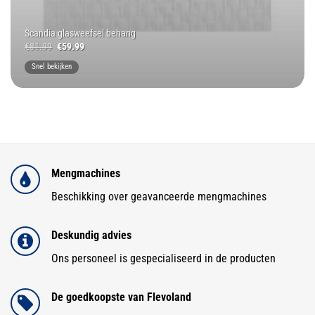
Scandia glasweefsel behang
Oorspronkelijke
Huidige
€
81.99
€
59.99
prijs
prijs
was:
is:
Snel bekijken
€81.99.
€59.99.
Mengmachines
Beschikking over geavanceerde mengmachines
Deskundig advies
Ons personeel is gespecialiseerd in de producten
De goedkoopste van Flevoland