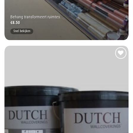
Behang transformeert ruimtes.
€
8.50
Snel bekijken
Toevoegen
aan
wenslijst