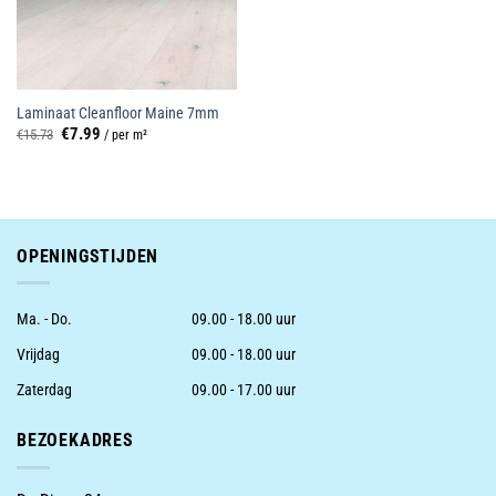
Laminaat Cleanfloor Maine 7mm
Oorspronkelijke
Huidige
€
7.99
€
15.73
/ per m²
prijs
prijs
was:
is:
€15.73.
€7.99.
OPENINGSTIJDEN
Ma. - Do.
09.00 - 18.00 uur
Vrijdag
09.00 - 18.00 uur
Zaterdag
09.00 - 17.00 uur
BEZOEKADRES