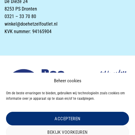
De Dieze 24
8253 PS Dronten
0321 – 33 70 80
winkel@doehetzelfoutlet.nl
KVK nummer: 94165904
Beheer cookies
Om de beste ervaringen te bieden, gebruiken wij technologieën zoals cookies om
informatie over je apparaat op te slaan en/of te raadplegen.
ACCEPTEREN
Powered & Designed by
VWA digital agency
BEKIJK VOORKEUREN
OVER DOEHETZELF OUTLET
CONTACT