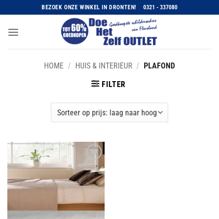
Ga
BEZOEK ONZE WINKEL IN DRONTEN!
0321 - 337080
naar
inhoud
HOME
/
HUIS & INTERIEUR
/
PLAFOND
FILTER
Toevoegen
aan
wenslijst