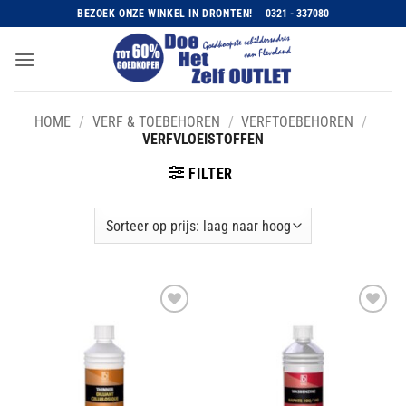
Ga
BEZOEK ONZE WINKEL IN DRONTEN!
0321 - 337080
naar
inhoud
HOME
/
VERF & TOEBEHOREN
/
VERFTOEBEHOREN
/
VERFVLOEISTOFFEN
FILTER
Toevoegen
Toevoegen
aan
aan
wenslijst
wenslijst