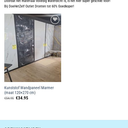
Doordat het materiaal volledig waterdicht is, is het hier super geschikt voor!
Bij DoeHetZelf Outlet Dronten tot 60% Goedkoper!
Toevoegen
aan
wenslijst
Kunststof Wandpaneel Marmer
(maat 120×270 cm)
Oorspronkelijke
Huidige
€
34.95
€
54.95
prijs
prijs
was:
is:
€54.95.
€34.95.