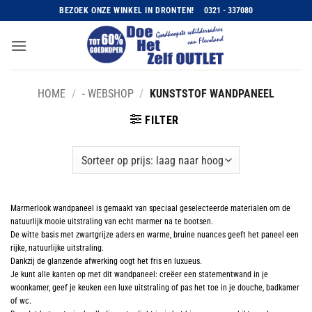
Ga
BEZOEK ONZE WINKEL IN DRONTEN!
0321 - 337080
naar
inhoud
HOME
/
- WEBSHOP
/
KUNSTSTOF WANDPANEEL
FILTER
Marmerlook wandpaneel is gemaakt van speciaal geselecteerde materialen om de
natuurlijk mooie uitstraling van echt marmer na te bootsen.
De witte basis met zwartgrijze aders en warme, bruine nuances geeft het paneel een
rijke, natuurlijke uitstraling.
Dankzij de glanzende afwerking oogt het fris en luxueus.
Je kunt alle kanten op met dit wandpaneel: creëer een statementwand in je
woonkamer, geef je keuken een luxe uitstraling of pas het toe in je douche, badkamer
of wc.