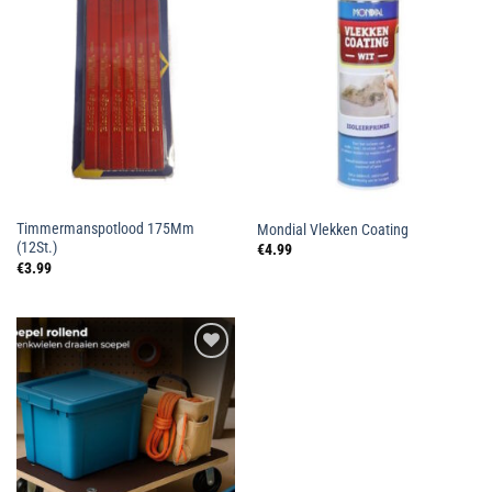
aan
aan
wenslijst
wenslijst
Timmermanspotlood 175Mm
Mondial Vlekken Coating
(12St.)
€
4.99
€
3.99
Toevoegen
aan
wenslijst