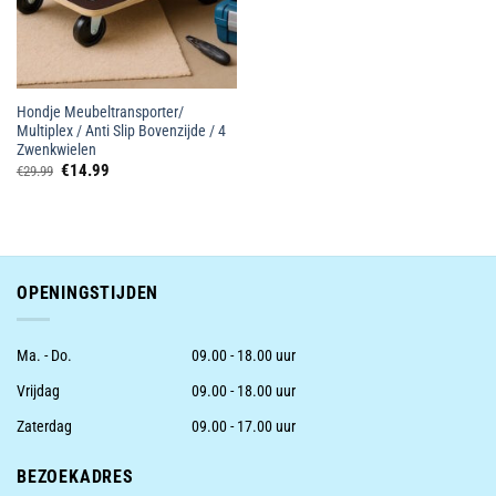
Hondje Meubeltransporter/
Multiplex / Anti Slip Bovenzijde / 4
Zwenkwielen
Oorspronkelijke
Huidige
€
14.99
€
29.99
prijs
prijs
was:
is:
€29.99.
€14.99.
OPENINGSTIJDEN
Ma. - Do.
09.00 - 18.00 uur
Vrijdag
09.00 - 18.00 uur
Zaterdag
09.00 - 17.00 uur
BEZOEKADRES