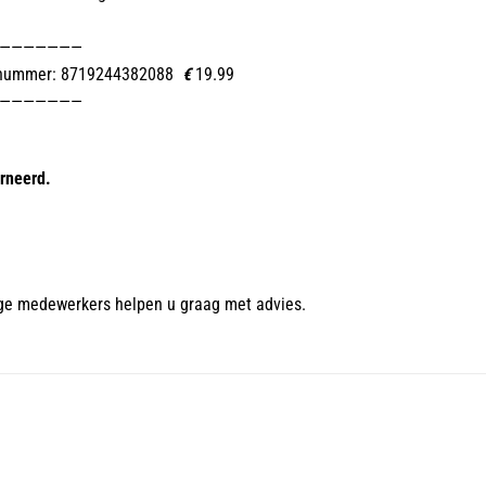
———————
nummer: 8719244382088
€
19.99
———————
rneerd.
ge medewerkers helpen u graag met advies.