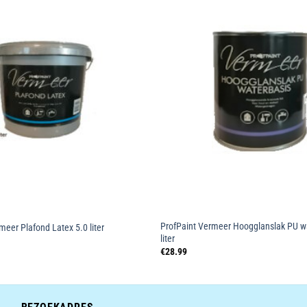
Toevoegen
aan
wenslijst
ProfPaint Vermeer Hoogglanslak PU w
meer Plafond Latex 5.0 liter
liter
€
28.99