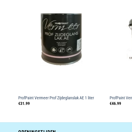
oegen
Toevoegen
an
aan
lijst
wenslijst
ProfPaint Vermeer Prof Zijdeglanslak AE 1 liter
ProfPaint Ver
€
31.99
€
46.99