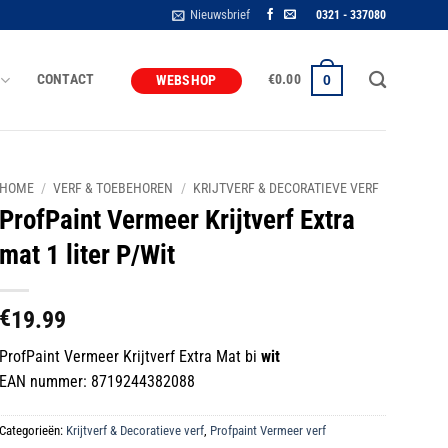
Nieuwsbrief
0321 - 337080
CONTACT
€
0.00
0
WEBSHOP
HOME
/
VERF & TOEBEHOREN
/
KRIJTVERF & DECORATIEVE VERF
ProfPaint Vermeer Krijtverf Extra
mat 1 liter P/Wit
€
19.99
ProfPaint Vermeer Krijtverf Extra Mat bi
wit
EAN nummer: 8719244382088
Categorieën:
Krijtverf & Decoratieve verf
,
Profpaint Vermeer verf