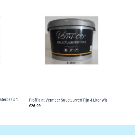
Toevoegen
Toevoegen
aan
aan
wenslijst
wenslijst
aterbasis 1
ProfPaint Vermeer Structuurverf Fijn 4 Liter Wit
€
26.99