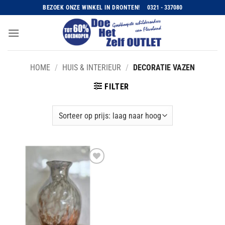
Ga
BEZOEK ONZE WINKEL IN DRONTEN!
0321 - 337080
naar
inhoud
HOME
/
HUIS & INTERIEUR
/
DECORATIE VAZEN
FILTER
Toevoegen
aan
wenslijst