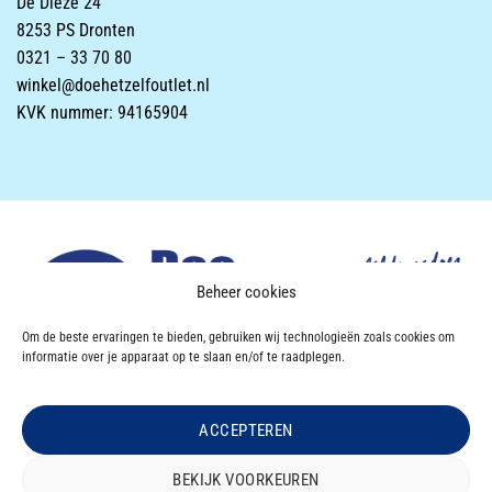
De Dieze 24
8253 PS Dronten
0321 – 33 70 80
winkel@doehetzelfoutlet.nl
KVK nummer: 94165904
Beheer cookies
Om de beste ervaringen te bieden, gebruiken wij technologieën zoals cookies om
informatie over je apparaat op te slaan en/of te raadplegen.
ACCEPTEREN
Powered & Designed by
VWA digital agency
BEKIJK VOORKEUREN
OVER DOEHETZELF OUTLET
CONTACT