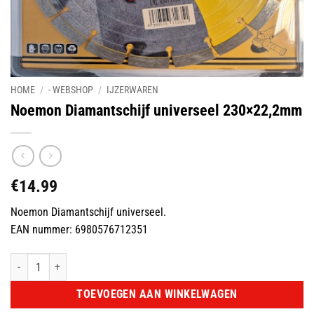
HOME
/
- WEBSHOP
/
IJZERWAREN
Noemon Diamantschijf universeel 230×22,2mm
€
14.99
Noemon Diamantschijf universeel.
EAN nummer: 6980576712351
Noemon Diamantschijf universeel 230x22,2mm aantal
TOEVOEGEN AAN WINKELWAGEN