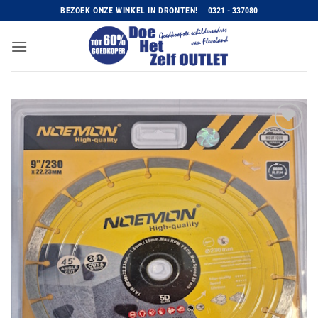
Ga
BEZOEK ONZE WINKEL IN DRONTEN!
0321 - 337080
naar
inhoud
Toevoegen
aan
wenslijst