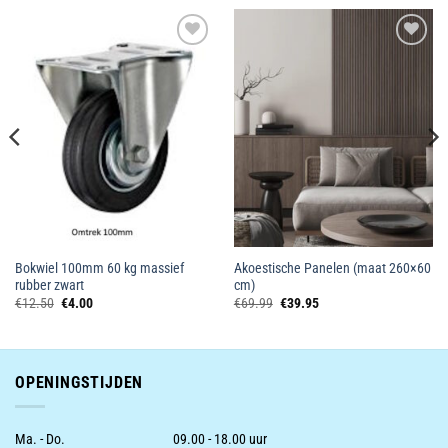
Toevoegen
Toevoegen
aan
aan
wenslijst
wenslijst
Bokwiel 100mm 60 kg massief
Akoestische Panelen (maat 260×60
rubber zwart
cm)
Oorspronkelijke
Huidige
Oorspronkelijke
Huidige
€
12.50
€
4.00
€
69.99
€
39.95
prijs
prijs
prijs
prijs
was:
is:
was:
is:
€12.50.
€4.00.
€69.99.
€39.95.
OPENINGSTIJDEN
Ma. - Do.
09.00 - 18.00 uur