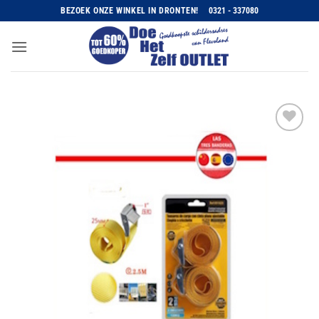
Ga
BEZOEK ONZE WINKEL IN DRONTEN!
0321 - 337080
naar
inhoud
Toevoegen
aan
wenslijst