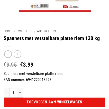
HOME
/
- WEBSHOP
/
AUTO & FIETS
Spanners met verstelbare platte riem 130 kg
€
€
Oorspronkelijke
Huidige
9.95
3.99
prijs
prijs
Spanners met verstelbare platte riem.
was:
is:
EAN nummer: 6941220018298
€9.95.
€3.99.
Spanners met verstelbare platte riem 130 kg aantal
TOEVOEGEN AAN WINKELWAGEN