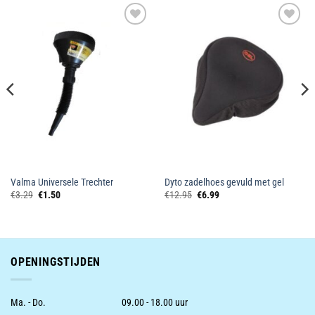
Toevoegen
Toevoegen
aan
aan
wenslijst
wenslijst
Valma Universele Trechter
Dyto zadelhoes gevuld met gel
Oorspronkelijke
Huidige
Oorspronkelijke
Huidige
€
3.29
€
1.50
€
12.95
€
6.99
prijs
prijs
prijs
prijs
was:
is:
was:
is:
€3.29.
€1.50.
€12.95.
€6.99.
OPENINGSTIJDEN
Ma. - Do.
09.00 - 18.00 uur