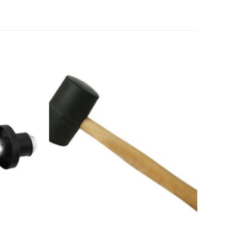
Toevoegen
Toevoegen
aan
aan
wenslijst
wenslijst