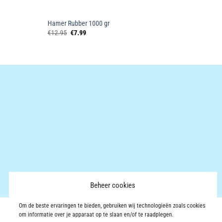
Hamer Rubber 1000 gr
Oorspronkelijke
Huidige
€
12.95
€
7.99
prijs
prijs
was:
is:
€12.95.
€7.99.
Beheer cookies
Om de beste ervaringen te bieden, gebruiken wij technologieën zoals cookies
om informatie over je apparaat op te slaan en/of te raadplegen.