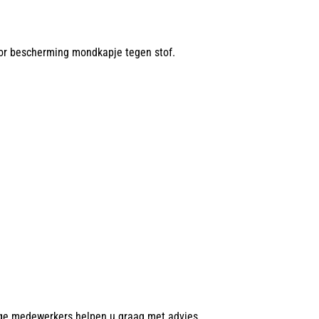
 oor bescherming mondkapje tegen stof.
ge medewerkers helpen u graag met advies.