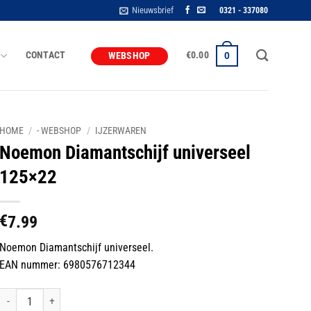
Nieuwsbrief
0321 - 337080
CONTACT
€
0.00
0
WEBSHOP
HOME
/
- WEBSHOP
/
IJZERWAREN
Noemon Diamantschijf universeel
125×22
€
7.99
Noemon Diamantschijf universeel.
EAN nummer: 6980576712344
Noemon Diamantschijf universeel 125x22 aantal