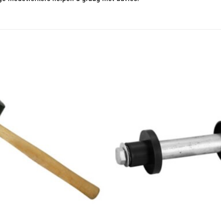
Toevoegen
aan
wenslijst