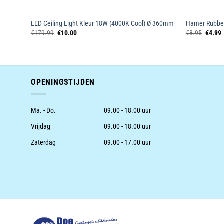
70 cm)
LED Ceiling Light Kleur 18W (4000K Cool) Ø 360mm
Hamer Rubber
Oorspronkelijke
Huidige
Oorspr
€
179.99
€
10.00
€
8.95
€
4.99
prijs
prijs
prijs
p
was:
is:
was:
i
€179.99.
€10.00.
€8.95.
OPENINGSTIJDEN
Ma. - Do.
09.00 - 18.00 uur
Vrijdag
09.00 - 18.00 uur
Zaterdag
09.00 - 17.00 uur