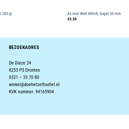
 200 gr
As voor Wiel 400×8, Asgat 30 mm.
onkelijke
Huidige
€
5.50
rijs
s:
€4.99.
BEZOEKADRES
De Dieze 24
8253 PS Dronten
0321 – 33 70 80
winkel@doehetzelfoutlet.nl
KVK nummer: 94165904