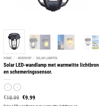
HOME
/
- WEBSHOP
/
SOLAR LAMPEN
Solar LED-wandlamp met warmwitte lichtbron
en schemeringssensor.
€
€
Oorspronkelijke
Huidige
18.99
9.99
prijs
prijs