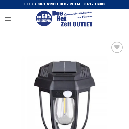
Ga
BEZOEK ONZE WINKEL IN DRONTEN!
0321 - 337080
naar
inhoud
Toevoegen
aan
wenslijst