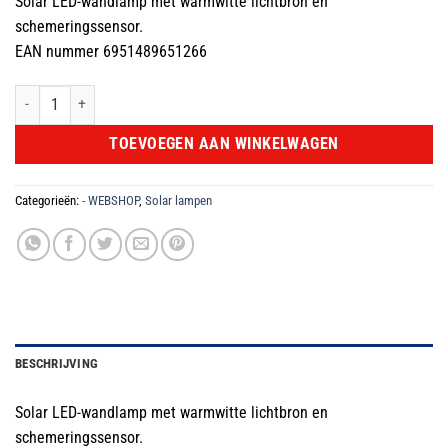
Solar LED-wandlamp met warmwitte lichtbron en
was:
is:
schemeringssensor.
€18.99.
€9.99.
EAN nummer 6951489651266
Solar LED-wandlamp met warmwitte lichtbron en schemeringssensor. aantal
TOEVOEGEN AAN WINKELWAGEN
Categorieën:
- WEBSHOP
,
Solar lampen
BESCHRIJVING
Solar LED-wandlamp met warmwitte lichtbron en
schemeringssensor.