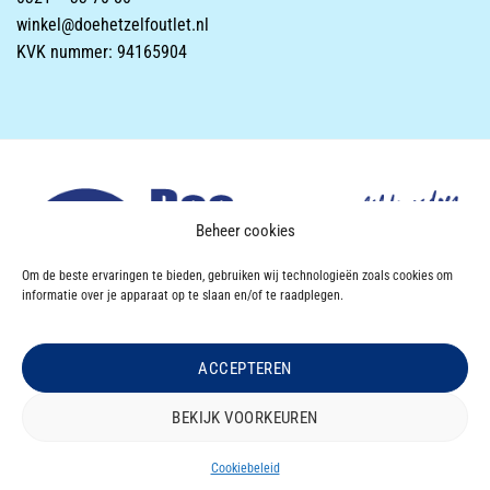
winkel@doehetzelfoutlet.nl
KVK nummer: 94165904
Beheer cookies
Om de beste ervaringen te bieden, gebruiken wij technologieën zoals cookies om
informatie over je apparaat op te slaan en/of te raadplegen.
ACCEPTEREN
Powered & Designed by
VWA digital agency
BEKIJK VOORKEUREN
OVER DOEHETZELF OUTLET
CONTACT
Copyright 2026 ©
Doe Het Zelf OUTLET
|
Privacyverklaring
|
Disclaimer
|
Cookiebeleid
Algemene Voorwaarden |
Retourbeleid