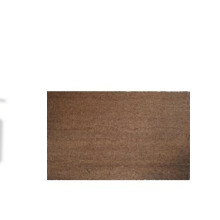
Toevoegen
Toevoegen
aan
aan
wenslijst
wenslijst