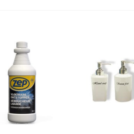
Toevoegen
aan
wenslijst