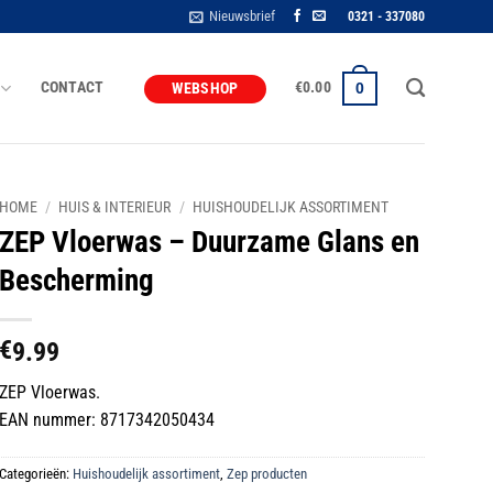
Nieuwsbrief
0321 - 337080
CONTACT
€
0.00
0
WEBSHOP
HOME
/
HUIS & INTERIEUR
/
HUISHOUDELIJK ASSORTIMENT
ZEP Vloerwas – Duurzame Glans en
Bescherming
€
9.99
ZEP Vloerwas.
EAN nummer: 8717342050434
Categorieën:
Huishoudelijk assortiment
,
Zep producten