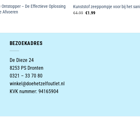
 Ontstopper – De Effectieve Oplossing
Kunststof zeeppompje voor bij het sani
e Afvoeren
Oorspronkelijke
Huidige
€
4.99
€
1.99
prijs
prijs
was:
is:
€4.99.
€1.99.
BEZOEKADRES
De Dieze 24
8253 PS Dronten
0321 – 33 70 80
winkel@doehetzelfoutlet.nl
KVK nummer: 94165904