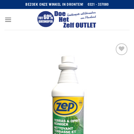
Ga
BEZOEK ONZE WINKEL IN DRONTEN!
0321 - 337080
naar
inhoud
Toevoegen
aan
wenslijst