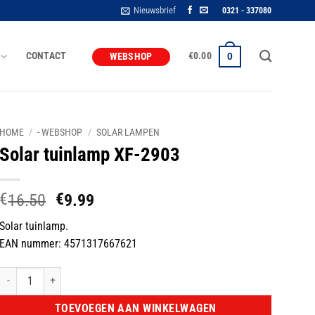
Nieuwsbrief
0321 - 337080
CONTACT
€
0.00
0
WEBSHOP
HOME
/
- WEBSHOP
/
SOLAR LAMPEN
Solar tuinlamp XF-2903
€
€
Oorspronkelijke
Huidige
16.50
9.99
prijs
prijs
Solar tuinlamp.
was:
is:
EAN nummer: 4571317667621
€16.50.
€9.99.
Solar tuinlamp XF-2903 aantal
TOEVOEGEN AAN WINKELWAGEN