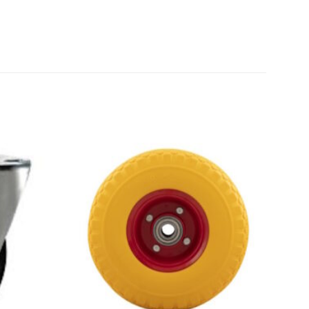
Toevoegen
Toevoegen
aan
aan
wenslijst
wenslijst