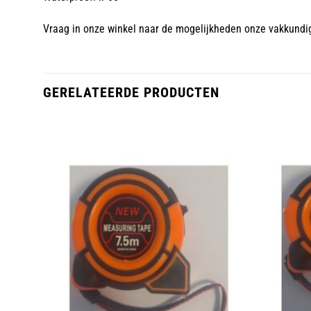
Vraag in onze winkel naar de mogelijkheden onze vakkundi
GERELATEERDE PRODUCTEN
oegen
Toevoegen
an
aan
lijst
wenslijst