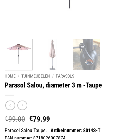
HOME
/
TUINMEUBELEN
/
PARASOLS
Parasol Salou, diameter 3 m -Taupe
€
€
Oorspronkelijke
Huidige
99.00
79.99
prijs
prijs
Parasol Salou Taupe.
Artikelnummer: 8014S-T
was:
is:
EAN nummer: 8718026007874