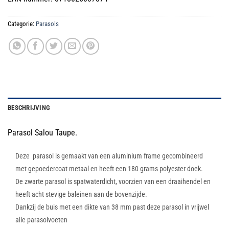
€99.00.
€79.99.
Categorie:
Parasols
BESCHRIJVING
Parasol Salou Taupe.
Deze parasol is gemaakt van een aluminium frame gecombineerd
met gepoedercoat metaal en heeft een 180 grams polyester doek.
De zwarte parasol is spatwaterdicht, voorzien van een draaihendel en
heeft acht stevige baleinen aan de bovenzijde.
Dankzij de buis met een dikte van 38 mm past deze parasol in vrijwel
alle parasolvoeten