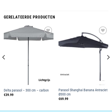
GERELATEERDE PRODUCTEN
Toevoegen
Toevoegen
aan
aan
wenslijst
wenslijst
Parasol Shanghai Banana Antraciet
Delta parasol – 300 cm – carbon
Ø300 cm
€
39.99
€
69.99