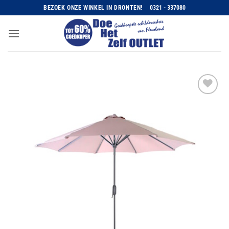
Ga
BEZOEK ONZE WINKEL IN DRONTEN!
0321 - 337080
naar
inhoud
Toevoegen
aan
wenslijst