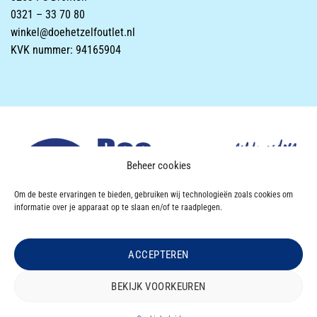
0321 – 33 70 80
winkel@doehetzelfoutlet.nl
KVK nummer: 94165904
Beheer cookies
Om de beste ervaringen te bieden, gebruiken wij technologieën zoals cookies om
informatie over je apparaat op te slaan en/of te raadplegen.
ACCEPTEREN
Powered & Designed by
VWA digital agency
BEKIJK VOORKEUREN
OVER DOEHETZELF OUTLET
CONTACT
Copyright 2026 ©
Doe Het Zelf OUTLET
|
Privacyverklaring
|
Disclaimer
|