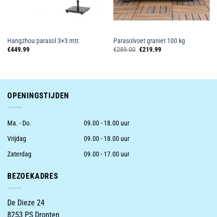
Hangzhou parasol 3×3 mtr.
Parasolvoet graniet 100 kg
Oorspronkelijke
Huidige
€
449.99
€
289.00
€
219.99
prijs
prijs
was:
is:
€289.00.
€219.99.
OPENINGSTIJDEN
Ma. - Do.
09.00 - 18.00 uur
Vrijdag
09.00 - 18.00 uur
Zaterdag
09.00 - 17.00 uur
BEZOEKADRES
De Dieze 24
8253 PS Dronten