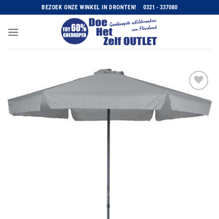
Ga
BEZOEK ONZE WINKEL IN DRONTEN!
0321 - 337080
naar
inhoud
Toevoegen
aan
wenslijst