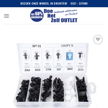
Ga
BEZOEK ONZE WINKEL IN DRONTEN!
0321 - 337080
naar
inhoud
Toevoegen
aan
wenslijst