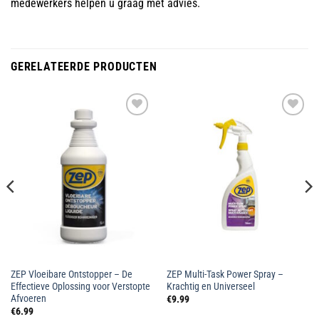
medewerkers helpen u graag met advies.
GERELATEERDE PRODUCTEN
Toevoegen
Toevoegen
aan
aan
wenslijst
wenslijst
ZEP Vloeibare Ontstopper – De
ZEP Multi-Task Power Spray –
Effectieve Oplossing voor Verstopte
Krachtig en Universeel
Afvoeren
€
9.99
€
6.99