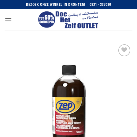
Ga
BEZOEK ONZE WINKEL IN DRONTEN!
0321 - 337080
naar
inhoud
Toevoegen
aan
wenslijst