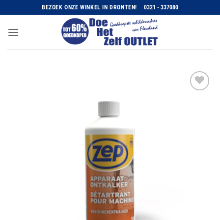
Ga
BEZOEK ONZE WINKEL IN DRONTEN!
0321 - 337080
naar
inhoud
Toevoegen
aan
wenslijst