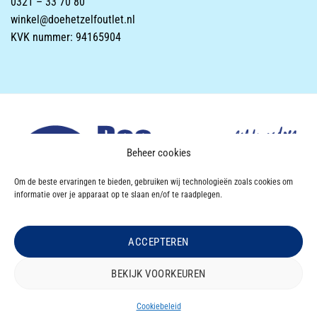
0321 – 33 70 80
winkel@doehetzelfoutlet.nl
KVK nummer: 94165904
Beheer cookies
Om de beste ervaringen te bieden, gebruiken wij technologieën zoals cookies om
informatie over je apparaat op te slaan en/of te raadplegen.
ACCEPTEREN
Powered & Designed by
VWA digital agency
BEKIJK VOORKEUREN
OVER DOEHETZELF OUTLET
CONTACT
Copyright 2026 ©
Doe Het Zelf OUTLET
|
Privacyverklaring
|
Disclaimer
|
Cookiebeleid
Algemene Voorwaarden |
Retourbeleid