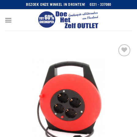
Ga
BEZOEK ONZE WINKEL IN DRONTEN!
0321 - 337080
naar
inhoud
Toevoegen
aan
wenslijst