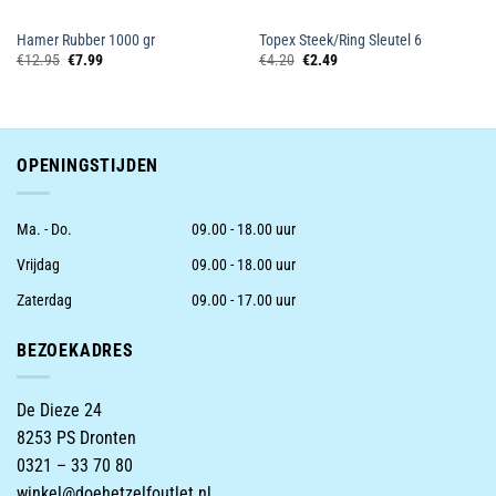
Hamer Rubber 1000 gr
Topex Steek/Ring Sleutel 6
Oorspronkelijke
Huidige
Oorspronkelijke
Huidige
€
12.95
€
7.99
€
4.20
€
2.49
prijs
prijs
prijs
prijs
was:
is:
was:
is:
€12.95.
€7.99.
€4.20.
€2.49.
OPENINGSTIJDEN
Ma. - Do.
09.00 - 18.00 uur
Vrijdag
09.00 - 18.00 uur
Zaterdag
09.00 - 17.00 uur
BEZOEKADRES
De Dieze 24
8253 PS Dronten
0321 – 33 70 80
winkel@doehetzelfoutlet.nl