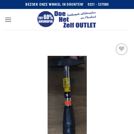
Ga
BEZOEK ONZE WINKEL IN DRONTEN!
0321 - 337080
naar
inhoud
Toevoegen
aan
wenslijst