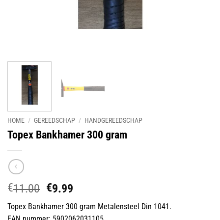
HOME
/
GEREEDSCHAP
/
HANDGEREEDSCHAP
Topex Bankhamer 300 gram
€
€
Oorspronkelijke
Huidige
11.00
9.99
prijs
prijs
Topex Bankhamer 300 gram Metalensteel Din 1041.
was:
is:
EAN nummer: 5902062031105