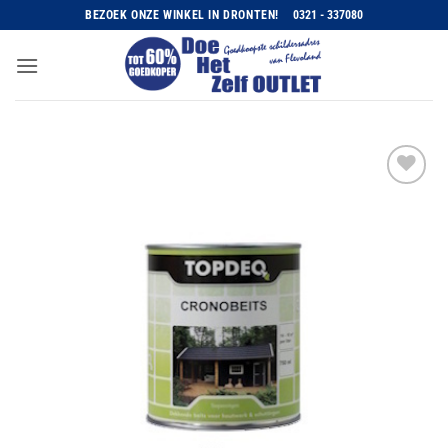
Ga
BEZOEK ONZE WINKEL IN DRONTEN!
0321 - 337080
naar
inhoud
Toevoegen
aan
wenslijst