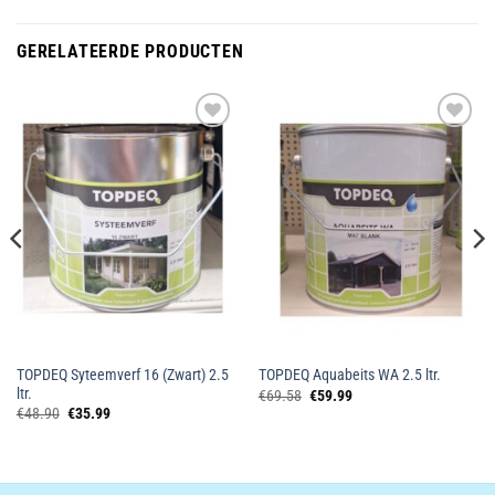
GERELATEERDE PRODUCTEN
Toevoegen
Toevoegen
aan
aan
wenslijst
wenslijst
TOPDEQ Syteemverf 16 (Zwart) 2.5
TOPDEQ Aquabeits WA 2.5 ltr.
ltr.
Oorspronkelijke
Huidige
€
69.58
€
59.99
prijs
prijs
Oorspronkelijke
Huidige
€
48.90
€
35.99
was:
is:
prijs
prijs
€69.58.
€59.99.
was:
is:
€48.90.
€35.99.