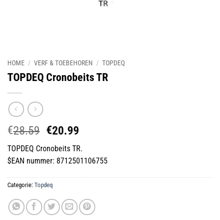
HOME
/
VERF & TOEBEHOREN
/
TOPDEQ
TOPDEQ Cronobeits TR
€
€
Oorspronkelijke
Huidige
28.59
20.99
prijs
prijs
TOPDEQ Cronobeits TR.
was:
is:
$EAN nummer: 8712501106755
€28.59.
€20.99.
Categorie:
Topdeq