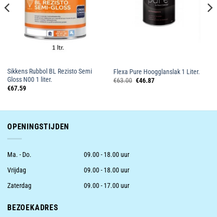
Sikkens Rubbol BL Rezisto Semi
Flexa Pure Hoogglanslak 1 Liter.
Gloss N00 1 liter.
Oorspronkelijke
Huidige
€
63.00
€
46.87
prijs
prijs
€
67.59
was:
is:
€63.00.
€46.87.
OPENINGSTIJDEN
Ma. - Do.
09.00 - 18.00 uur
Vrijdag
09.00 - 18.00 uur
Zaterdag
09.00 - 17.00 uur
BEZOEKADRES