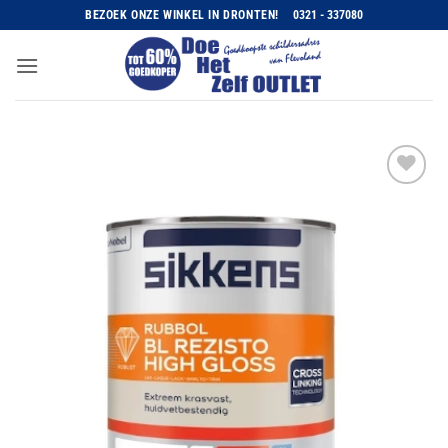
Ga
BEZOEK ONZE WINKEL IN DRONTEN!
0321 - 337080
naar
inhoud
Toevoegen
aan
wenslijst