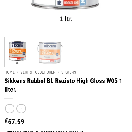
HOME
/
VERF & TOEBEHOREN
/
SIKKENS
Sikkens Rubbol BL Rezisto High Gloss W05 1
liter.
€
67.59