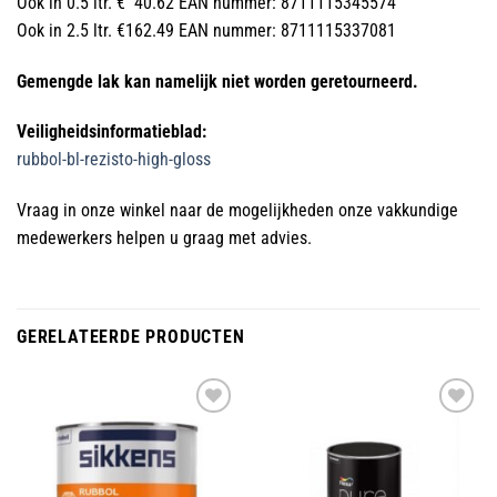
Ook in 0.5 ltr. € 40.62 EAN nummer: 8711115345574
Ook in 2.5 ltr. €162.49 EAN nummer: 8711115337081
Gemengde lak kan namelijk niet worden geretourneerd.
Veiligheidsinformatieblad:
rubbol-bl-rezisto-high-gloss
Vraag in onze winkel naar de mogelijkheden onze vakkundige
medewerkers helpen u graag met advies.
GERELATEERDE PRODUCTEN
Toevoegen
Toevoegen
aan
aan
wenslijst
wenslijst