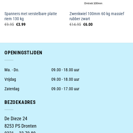
Spanners met verstelbare platte
Zwenkwiel 100mm 60 kg massief
riem 130 kg
rubber zwart
Oorspronkelijke
Huidige
Oorspronkelijke
Huidige
€
9.95
€
3.99
€
14.95
€
6.00
prijs
prijs
prijs
prijs
was:
is:
was:
is:
€9.95.
€3.99.
€14.95.
€6.00.
OPENINGSTIJDEN
Ma. - Do.
09.00 - 18.00 uur
Vrijdag
09.00 - 18.00 uur
Zaterdag
09.00 - 17.00 uur
BEZOEKADRES
De Dieze 24
8253 PS Dronten