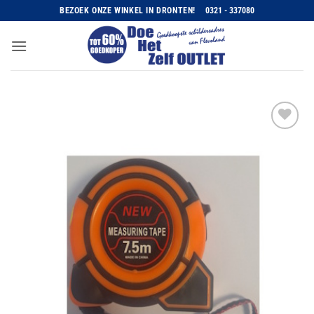
Ga
BEZOEK ONZE WINKEL IN DRONTEN!
0321 - 337080
naar
inhoud
Toevoegen
aan
wenslijst