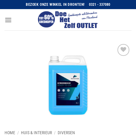
Ga
BEZOEK ONZE WINKEL IN DRONTEN!
0321 - 337080
naar
inhoud
Toevoegen
aan
wenslijst
HOME
/
HUIS & INTERIEUR
/
DIVERSEN