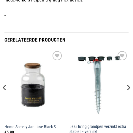
GERELATEERDE PRODUCTEN
Toevoegen
Toevoegen
aan
aan
wenslijst
wenslijst
Lesli living grondpen verzinkt extra
Home Society Jar Lisse Black S
stabiel – verzinkt
€
5.99