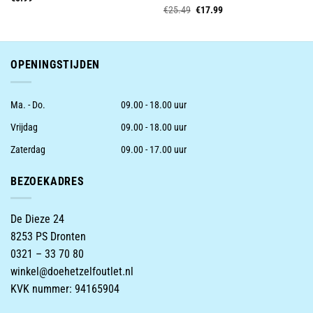
Oorspronkelijke
Huidige
€
25.49
€
17.99
prijs
prijs
was:
is:
€25.49.
€17.99.
OPENINGSTIJDEN
Ma. - Do.
09.00 - 18.00 uur
Vrijdag
09.00 - 18.00 uur
Zaterdag
09.00 - 17.00 uur
BEZOEKADRES
De Dieze 24
8253 PS Dronten
0321 – 33 70 80
winkel@doehetzelfoutlet.nl
KVK nummer: 94165904