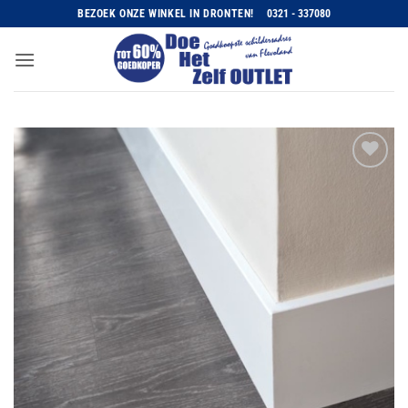
Ga
BEZOEK ONZE WINKEL IN DRONTEN!
0321 - 337080
naar
inhoud
Toevoegen
aan
wenslijst