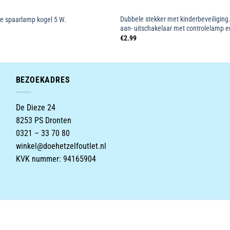
Dubbele stekker met kinderbeveiliging
ne spaarlamp kogel 5 W.
aan- uitschakelaar met controlelamp e
€
2.99
BEZOEKADRES
De Dieze 24
8253 PS Dronten
0321 – 33 70 80
winkel@doehetzelfoutlet.nl
KVK nummer: 94165904