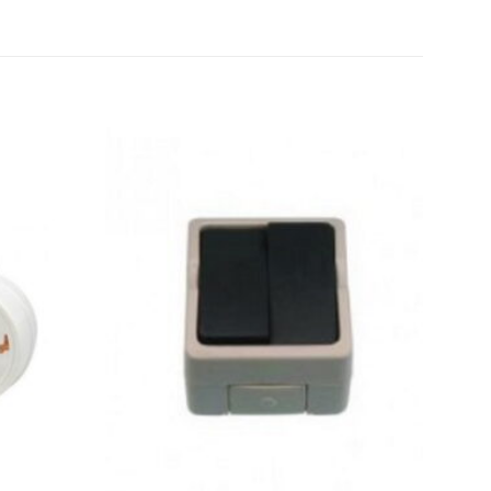
Toevoegen
Toevoegen
aan
aan
wenslijst
wenslijst