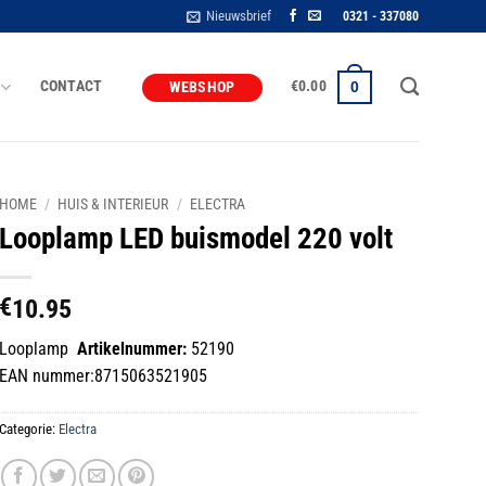
Nieuwsbrief
0321 - 337080
CONTACT
€
0.00
0
WEBSHOP
HOME
/
HUIS & INTERIEUR
/
ELECTRA
Looplamp LED buismodel 220 volt
€
10.95
Looplamp
Artikelnummer:
52190
EAN nummer:8715063521905
Categorie:
Electra