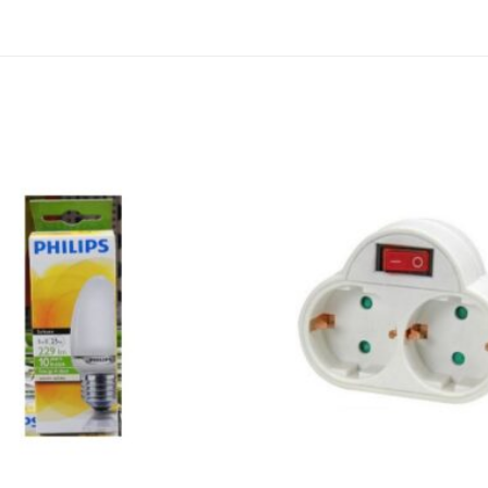
Toevoegen
aan
wenslijst