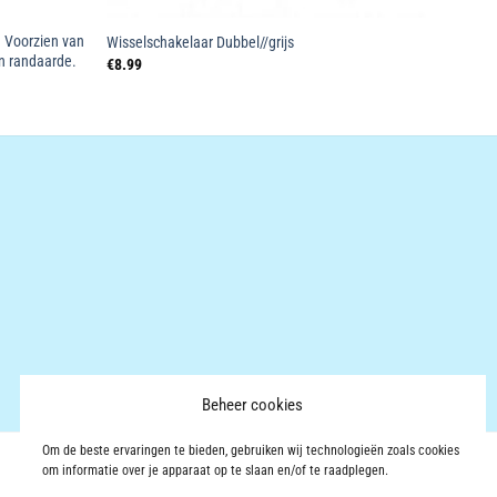
. Voorzien van
Wisselschakelaar Dubbel//grijs
n randaarde.
€
8.99
Beheer cookies
Om de beste ervaringen te bieden, gebruiken wij technologieën zoals cookies
om informatie over je apparaat op te slaan en/of te raadplegen.