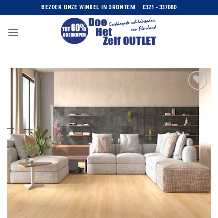
Ga
BEZOEK ONZE WINKEL IN DRONTEN!
0321 - 337080
naar
inhoud
Toevoegen
aan
wenslijst