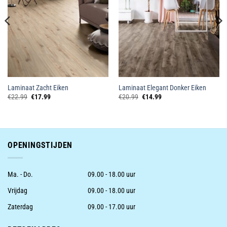
Laminaat Zacht Eiken
Laminaat Elegant Donker Eiken
Oorspronkelijke
Huidige
Oorspronkelijke
Huidige
€
22.99
€
17.99
€
20.99
€
14.99
prijs
prijs
prijs
prijs
was:
is:
was:
is:
€22.99.
€17.99.
€20.99.
€14.99.
OPENINGSTIJDEN
Ma. - Do.
09.00 - 18.00 uur
Vrijdag
09.00 - 18.00 uur
Zaterdag
09.00 - 17.00 uur