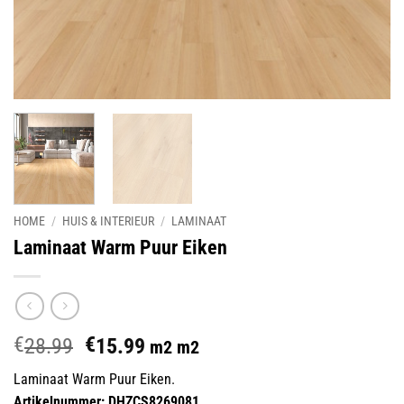
HOME
/
HUIS & INTERIEUR
/
LAMINAAT
Laminaat Warm Puur Eiken
€
€
Oorspronkelijke
Huidige
28.99
15.99
m2 m2
prijs
prijs
Laminaat Warm Puur Eiken.
was:
is:
Artikelnummer: DHZCS8269081