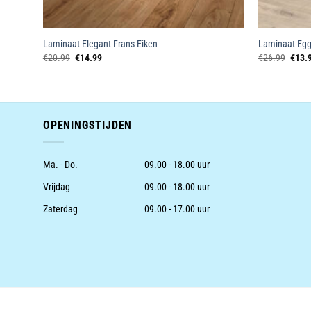
Laminaat Elegant Frans Eiken
Laminaat Egg
Oorspronkelijke
Huidige
Oorsp
€
20.99
€
14.99
€
26.99
€
13.
prijs
prijs
prijs
was:
is:
was:
€20.99.
€14.99.
€26.9
OPENINGSTIJDEN
Ma. - Do.
09.00 - 18.00 uur
Vrijdag
09.00 - 18.00 uur
Zaterdag
09.00 - 17.00 uur