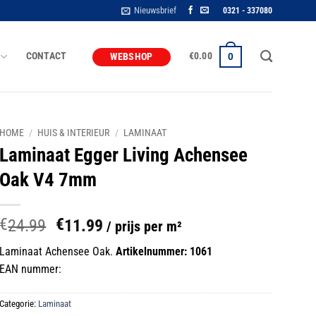
Nieuwsbrief
0321 - 337080
CONTACT
€
0.00
0
WEBSHOP
HOME
/
HUIS & INTERIEUR
/
LAMINAAT
Laminaat Egger Living Achensee
Oak V4 7mm
€
€
Oorspronkelijke
Huidige
24.99
11.99
/ prijs per m²
prijs
prijs
Laminaat Achensee Oak.
Artikelnummer: 1061
was:
is:
EAN nummer:
€24.99.
€11.99.
Categorie:
Laminaat