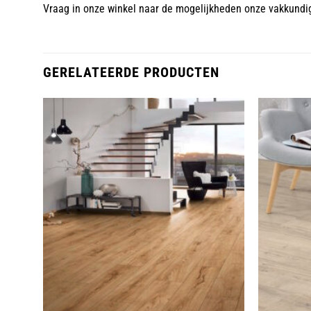
Vraag in onze winkel naar de mogelijkheden onze vakkund
GERELATEERDE PRODUCTEN
oegen
Toevoegen
an
aan
lijst
wenslijst