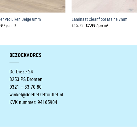
er Pro Eiken Beige 8mm
Laminaat Cleanfloor Maine 7mm
ronkelijke
Huidige
Oorspronkelijke
Huidige
99
€
15.73
€
7.99
/ per m2
/ per m²
prijs
prijs
prijs
is:
was:
is:
9.
€13.99.
€15.73.
€7.99.
BEZOEKADRES
De Dieze 24
8253 PS Dronten
0321 – 33 70 80
winkel@doehetzelfoutlet.nl
KVK nummer: 94165904