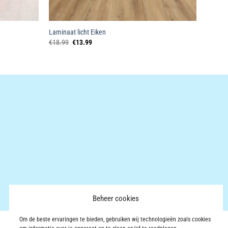
Laminaat licht Eiken
Oorspronkelijke
Huidige
€
18.99
€
13.99
prijs
prijs
was:
is:
€18.99.
€13.99.
Beheer cookies
Om de beste ervaringen te bieden, gebruiken wij technologieën zoals cookies