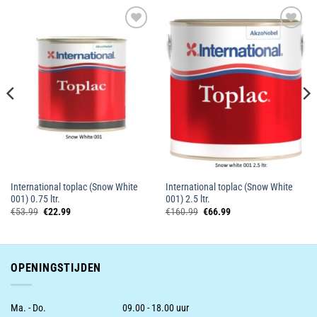
Toevoegen
Toevoegen
aan
aan
wenslijst
wenslijst
International toplac (Snow White
International toplac (Snow White
001) 0.75 ltr.
001) 2.5 ltr.
Oorspronkelijke
Huidige
Oorspronkelijke
Huidige
€
53.99
€
22.99
€
160.99
€
66.99
prijs
prijs
prijs
prijs
was:
is:
was:
is:
€53.99.
€22.99.
€160.99.
€66.99.
OPENINGSTIJDEN
Ma. - Do.
09.00 - 18.00 uur