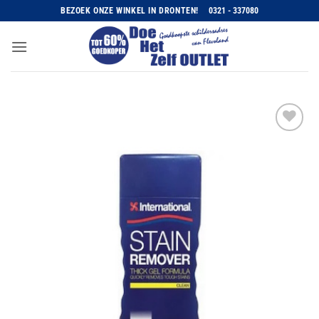
Ga
BEZOEK ONZE WINKEL IN DRONTEN!
0321 - 337080
naar
inhoud
Toevoegen
aan
wenslijst