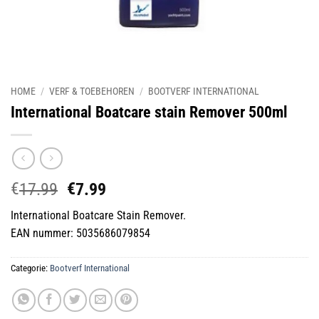
HOME
/
VERF & TOEBEHOREN
/
BOOTVERF INTERNATIONAL
International Boatcare stain Remover 500ml
€
€
Oorspronkelijke
Huidige
17.99
7.99
prijs
prijs
International Boatcare Stain Remover.
was:
is:
EAN nummer: 5035686079854
€17.99.
€7.99.
Categorie:
Bootverf International