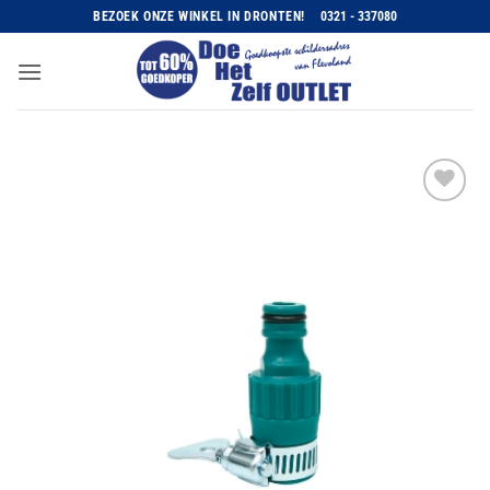
Ga
BEZOEK ONZE WINKEL IN DRONTEN!
0321 - 337080
naar
inhoud
Toevoegen
aan
wenslijst