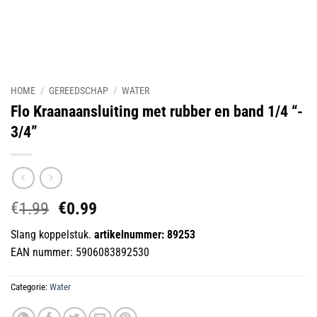
HOME
/
GEREEDSCHAP
/
WATER
Flo Kraanaansluiting met rubber en band 1/4 “-
3/4”
€
€
Oorspronkelijke
Huidige
1.99
0.99
prijs
prijs
Slang koppelstuk.
artikelnummer: 89253
was:
is:
EAN nummer: 5906083892530
€1.99.
€0.99.
Categorie:
Water