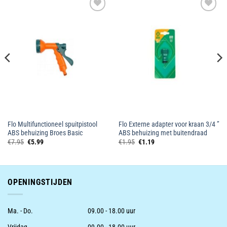
Toevoegen
Toevoegen
aan
aan
wenslijst
wenslijst
Flo Multifunctioneel spuitpistool
Flo Externe adapter voor kraan 3/4 ”
ABS behuizing Broes Basic
ABS behuizing met buitendraad
Oorspronkelijke
Huidige
Oorspronkelijke
Huidige
€
7.95
€
5.99
€
1.95
€
1.19
prijs
prijs
prijs
prijs
was:
is:
was:
is:
€7.95.
€5.99.
€1.95.
€1.19.
OPENINGSTIJDEN
Ma. - Do.
09.00 - 18.00 uur