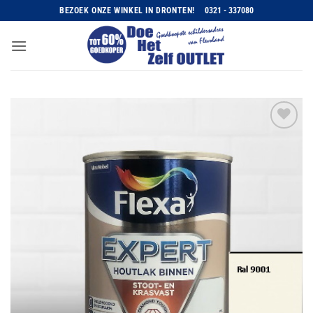
Ga
BEZOEK ONZE WINKEL IN DRONTEN!
0321 - 337080
naar
inhoud
Toevoegen
aan
wenslijst