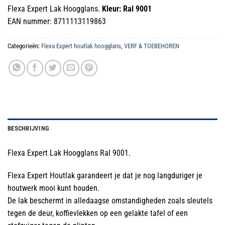
prijs
prijs
Flexa Expert Lak Hoogglans.
Kleur: Ral 9001
was:
is:
EAN nummer: 8711113119863
€32.99.
€11.50.
Categorieën:
Flexa Expert houtlak hoogglans
,
VERF & TOEBEHOREN
BESCHRIJVING
Flexa Expert Lak Hoogglans Ral 9001.
Flexa Expert Houtlak garandeert je dat je nog langduriger je
houtwerk mooi kunt houden.
De lak beschermt in alledaagse omstandigheden zoals sleutels
tegen de deur, koffievlekken op een gelakte tafel of een