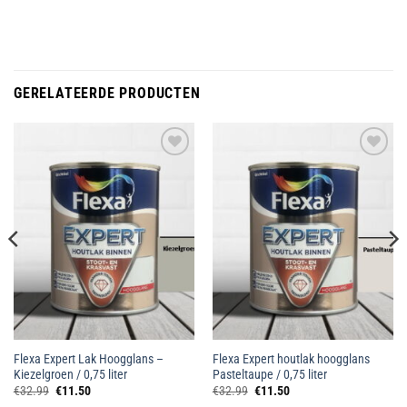
GERELATEERDE PRODUCTEN
Toevoegen
Toevoegen
aan
aan
wenslijst
wenslijst
Flexa Expert Lak Hoogglans –
Flexa Expert houtlak hoogglans
Kiezelgroen / 0,75 liter
Pasteltaupe / 0,75 liter
Oorspronkelijke
Huidige
Oorspronkelijke
Huidige
€
32.99
€
11.50
€
32.99
€
11.50
prijs
prijs
prijs
prijs