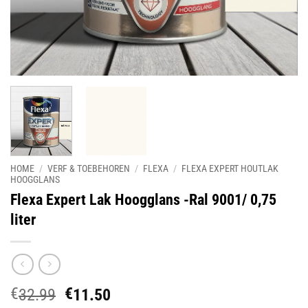
HOME
/
VERF & TOEBEHOREN
/
FLEXA
/
FLEXA EXPERT HOUTLAK
HOOGGLANS
Flexa Expert Lak Hoogglans -Ral 9001/ 0,75
liter
€
€
Oorspronkelijke
Huidige
32.99
11.50