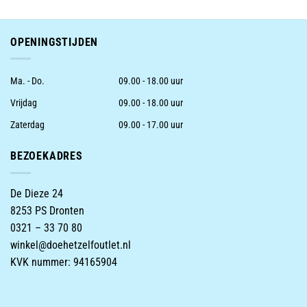
was:
is:
was:
is:
€32.99.
€11.50.
€32.99.
€11.50.
OPENINGSTIJDEN
Ma. - Do.
09.00 - 18.00 uur
Vrijdag
09.00 - 18.00 uur
Zaterdag
09.00 - 17.00 uur
BEZOEKADRES
De Dieze 24
8253 PS Dronten
0321 – 33 70 80
winkel@doehetzelfoutlet.nl
KVK nummer: 94165904