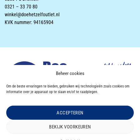
0321 – 33 70 80
winkel@doehetzelfoutlet.nl
KVK nummer: 94165904
Beheer cookies
Om de beste ervaringen te bieden, gebruiken wij technologieën zoals cookies om
informatie over je apparaat op te slaan en/of te raadplegen.
ACCEPTEREN
Powered & Designed by
VWA digital agency
BEKIJK VOORKEUREN
OVER DOEHETZELF OUTLET
CONTACT
Copyright 2026 ©
Doe Het Zelf OUTLET
|
Privacyverklaring
|
Disclaimer
|