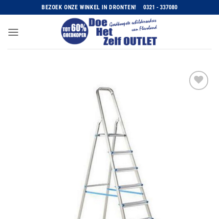
Ga
BEZOEK ONZE WINKEL IN DRONTEN!
0321 - 337080
naar
inhoud
Toevoegen
aan
wenslijst