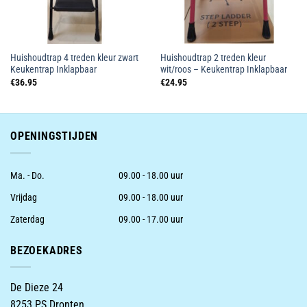
Huishoudtrap 4 treden kleur zwart
Huishoudtrap 2 treden kleur
Keukentrap Inklapbaar
wit/roos – Keukentrap Inklapbaar
€
36.95
€
24.95
OPENINGSTIJDEN
Ma. - Do.
09.00 - 18.00 uur
Vrijdag
09.00 - 18.00 uur
Zaterdag
09.00 - 17.00 uur
BEZOEKADRES
De Dieze 24
8253 PS Dronten