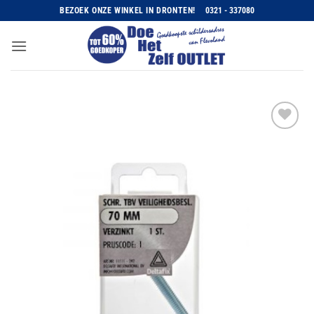
Ga
BEZOEK ONZE WINKEL IN DRONTEN!
0321 - 337080
naar
inhoud
Toevoegen
aan
wenslijst