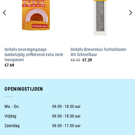
Deltafix bevestigingstape
Deltafix Brievenbus Tochtafsluiter
dubbelzijdig zelfklevend extra sterk
Wit Schroefbaar
transparant
Oorspronkelijke
Huidige
€
8.95
€
7.29
prijs
prijs
€
7.69
was:
is:
€8.95.
€7.29.
OPENINGSTIJDEN
Ma. - Do.
09.00 - 18.00 uur
Vrijdag
09.00 - 18.00 uur
Zaterdag
09.00 - 17.00 uur