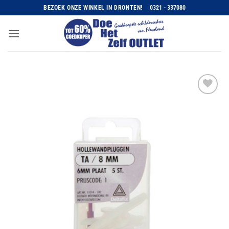
Ga
BEZOEK ONZE WINKEL IN DRONTEN!
0321 - 337080
naar
inhoud
Toevoegen
aan
wenslijst