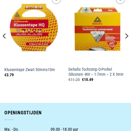
Toevoegen
Toevoegen
aan
aan
wenslijst
wenslijst
Deltafix Tochtstrip O-Profiel
Klussentape Zwart 50mmx10m
Siliconen -Wit – 1-7mm – 2 X 3mtr
€
3.79
Oorspronkelijke
Huidige
€
11.25
€
10.49
prijs
prijs
was:
is:
€11.25.
€10.49.
OPENINGSTIJDEN
Ma. - Do.
09.00 - 18.00 uur