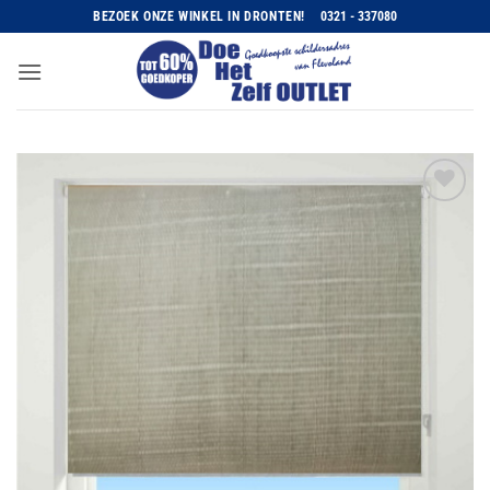
Ga
BEZOEK ONZE WINKEL IN DRONTEN!
0321 - 337080
naar
inhoud
Toevoegen
aan
wenslijst