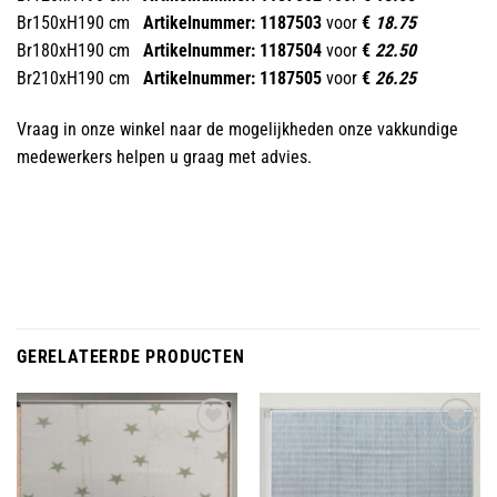
Br150xH190 cm
Artikelnummer: 1187503
voor
€
18.75
Br180xH190 cm
Artikelnummer: 1187504
voor
€
22.50
Br210xH190 cm
Artikelnummer: 1187505
voor
€
26.25
Vraag in onze winkel naar de mogelijkheden onze vakkundige
medewerkers helpen u graag met advies.
GERELATEERDE PRODUCTEN
Toevoegen
Toevoegen
aan
aan
wenslijst
wenslijst