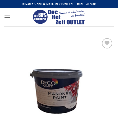
Ga
BEZOEK ONZE WINKEL IN DRONTEN!
0321 - 337080
naar
inhoud
Toevoegen
aan
wenslijst