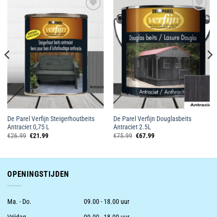
Toevoegen
Toevoegen
aan
aan
wenslijst
wenslijst
De Parel Verfijn Steigerhoutbeits
De Parel Verfijn Douglasbeits
Antraciet 0,75 L
Antraciet 2.5L
Oorspronkelijke
Huidige
Oorspronkelijke
Huidige
€
26.99
€
21.99
€
75.99
€
67.99
prijs
prijs
prijs
prijs
was:
is:
was:
is:
€26.99.
€21.99.
€75.99.
€67.99.
OPENINGSTIJDEN
Ma. - Do.
09.00 - 18.00 uur