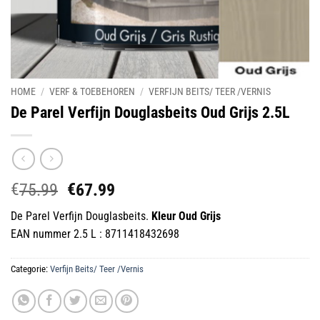
HOME
/
VERF & TOEBEHOREN
/
VERFIJN BEITS/ TEER /VERNIS
De Parel Verfijn Douglasbeits Oud Grijs 2.5L
€
€
Oorspronkelijke
Huidige
75.99
67.99
prijs
prijs
De Parel Verfijn Douglasbeits.
Kleur Oud Grijs
was:
is:
EAN nummer 2.5 L : 8711418432698
€75.99.
€67.99.
Categorie:
Verfijn Beits/ Teer /Vernis