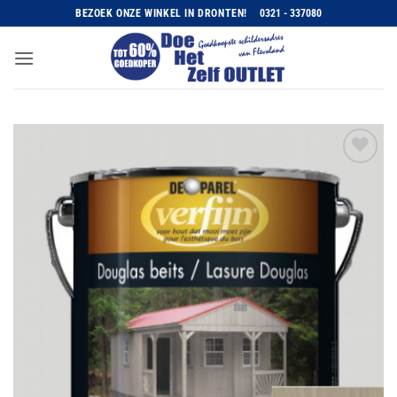
Ga
BEZOEK ONZE WINKEL IN DRONTEN!
0321 - 337080
naar
inhoud
Toevoegen
aan
wenslijst