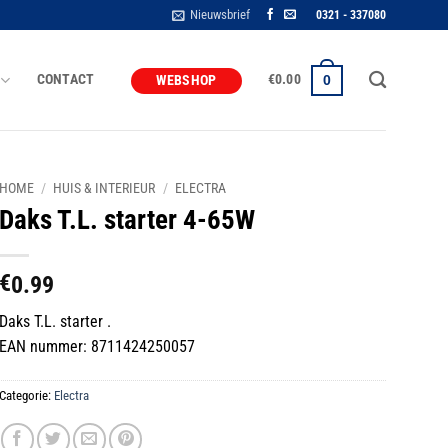
Nieuwsbrief
0321 - 337080
CONTACT
€
0.00
0
WEBSHOP
HOME
/
HUIS & INTERIEUR
/
ELECTRA
Daks T.L. starter 4-65W
€
0.99
Daks T.L. starter .
EAN nummer: 8711424250057
Categorie:
Electra