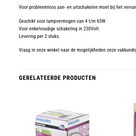
Voor probleemloos aan- en uitschakelen moet bij het verva
Geschikt voor lampvermogen van 4 t/m 65W
Voor enkelvoudige schakeling in 230Volt.
Levering per 2 stuks.
Vraag in onze winkel naar de mogelijkheden onze vakkundi
GERELATEERDE PRODUCTEN
oegen
Toevoegen
an
aan
lijst
wenslijst