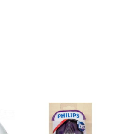
Toevoegen
Toevoegen
aan
aan
wenslijst
wenslijst