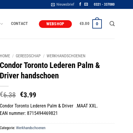
Nieuwsbrief
0321 - 337080
CONTACT
€
0.00
0
WEBSHOP
HOME
/
GEREEDSCHAP
/
WERKHANDSCHOENEN
Condor Toronto Lederen Palm &
Driver handschoen
€
€
Oorspronkelijke
Huidige
6.38
3.99
prijs
prijs
Condor Toronto Lederen Palm & Driver .MAAT XXL.
was:
is:
EAN nummer: 8715494469821
€6.38.
€3.99.
Categorie:
Werkhandschoenen