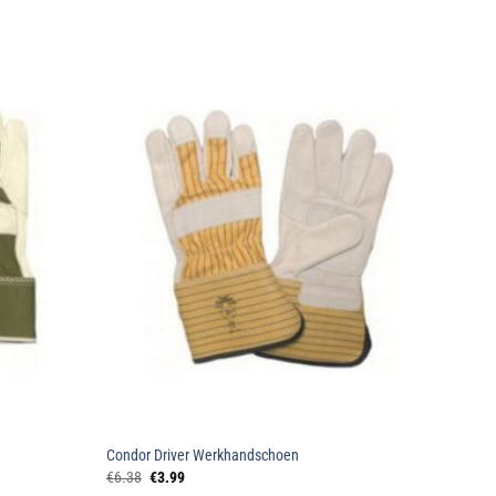
Toevoegen
Toevoegen
aan
aan
wenslijst
wenslijst
Condor Driver Werkhandschoen
Oorspronkelijke
Huidige
€
6.38
€
3.99
prijs
prijs