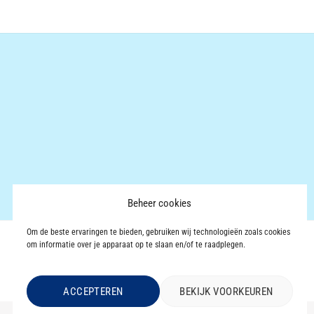
was:
is:
€6.38.
€3.99.
Beheer cookies
Om de beste ervaringen te bieden, gebruiken wij technologieën zoals cookies
om informatie over je apparaat op te slaan en/of te raadplegen.
ACCEPTEREN
BEKIJK VOORKEUREN