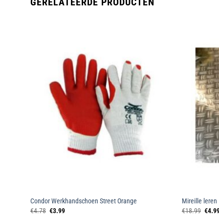
GERELATEERDE PRODUCTEN
oegen
Toevoegen
an
aan
lijst
wenslijst
Latex
Condor Werkhandschoen Street Orange
Mireille lere
Oorspronkelijke
Huidige
Oorsp
€
4.78
€
3.99
€
18.99
€
4.9
prijs
prijs
prijs