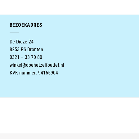
is:
was:
is:
9.
€4.99.
€6.38.
€3.99.
BEZOEKADRES
De Dieze 24
8253 PS Dronten
0321 – 33 70 80
winkel@doehetzelfoutlet.nl
KVK nummer: 94165904