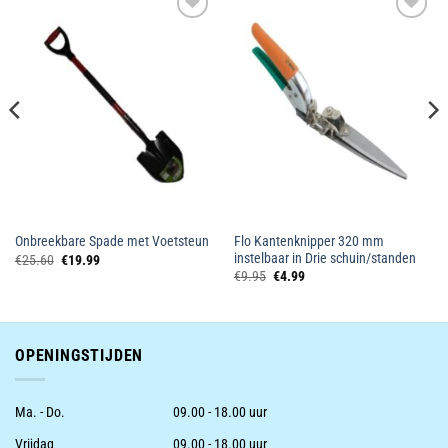
Toevoegen
Toevoegen
aan
aan
wenslijst
wenslijst
Flo Kantenknipper 320 mm
Onbreekbare Spade met Voetsteun
instelbaar in Drie schuin/standen
Oorspronkelijke
Huidige
€
25.60
€
19.99
prijs
prijs
Oorspronkelijke
Huidige
€
9.95
€
4.99
was:
is:
prijs
prijs
€25.60.
€19.99.
was:
is:
€9.95.
€4.99.
OPENINGSTIJDEN
Ma. - Do.
09.00 - 18.00 uur
Vrijdag
09.00 - 18.00 uur