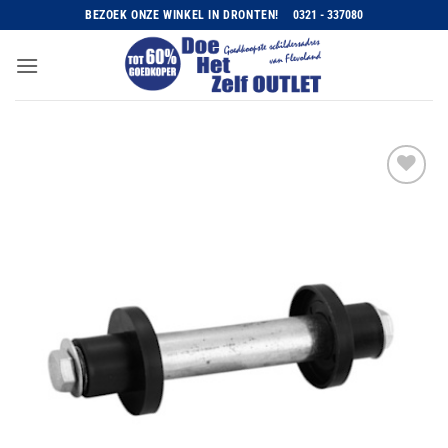
Ga
BEZOEK ONZE WINKEL IN DRONTEN!
0321 - 337080
naar
inhoud
Toevoegen
aan
wenslijst