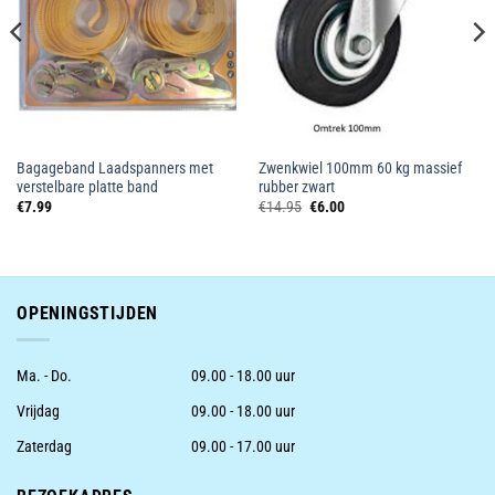
Bagageband Laadspanners met
Zwenkwiel 100mm 60 kg massief
verstelbare platte band
rubber zwart
Oorspronkelijke
Huidige
€
7.99
€
14.95
€
6.00
prijs
prijs
was:
is:
€14.95.
€6.00.
OPENINGSTIJDEN
Ma. - Do.
09.00 - 18.00 uur
Vrijdag
09.00 - 18.00 uur
Zaterdag
09.00 - 17.00 uur