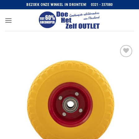
Ga
BEZOEK ONZE WINKEL IN DRONTEN!
0321 - 337080
naar
inhoud
Toevoegen
aan
wenslijst